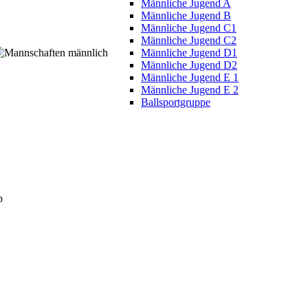
Männliche Jugend A
Männliche Jugend B
Männliche Jugend C1
Männliche Jugend C2
Männliche Jugend D1
Männliche Jugend D2
Männliche Jugend E 1
Männliche Jugend E 2
Ballsportgruppe
b