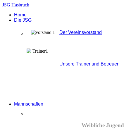
JSG Hasbruch
Home
Die JSG
Der Vereinsvorstand
Unsere Trainer und Betreuer
Mannschaften
Weibliche Jugend