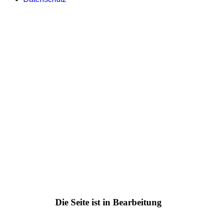
Die Seite ist in Bearbeitung